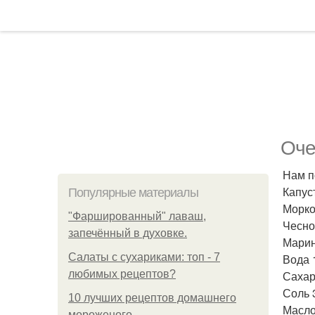
Оче
Нам п
Капуст
Популярные материалы
Морко
"Фаршированный" лаваш,
Чеснок
запечённый в духовке.
Марин
Салаты с сухариками: топ - 7
Вода 1
любимых рецептов?
Сахар
Соль 3
10 лучших рецептов домашнего
Масло
мороженого.