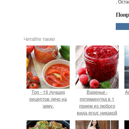
. Ост
Понр
Читайте также
Топ - 15 лучших
Варенье -
A
рецептов лечо на
пятиминутка в 1
зиму.
прием из любого
вида ягод: никакой
длительной варки,
а
все витамины на