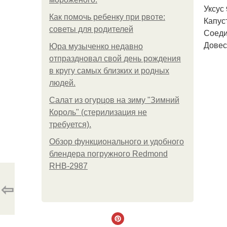
Уксус
Как помочь ребенку при рвоте:
Капус
советы для родителей
Соеди
Довес
Юра музыченко недавно
отпраздновал свой день рождения
в кругу самых близких и родных
людей.
Салат из огурцов на зиму "Зимний
Король" (стерилизация не
требуется).
Обзор функционального и удобного
блендера погружного Redmond
RHB-2987
⇦