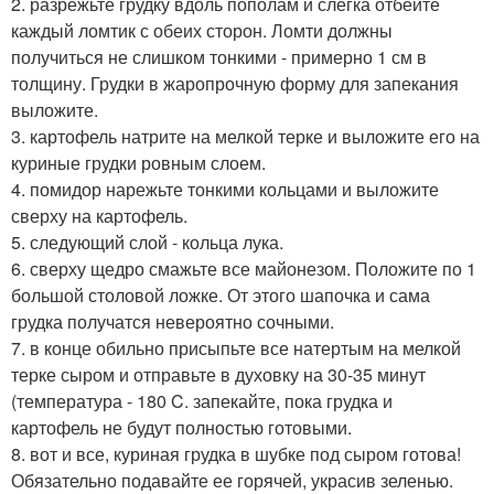
2. разрежьте грудку вдоль пополам и слегка отбейте
каждый ломтик с обеих сторон. Ломти должны
получиться не слишком тонкими - примерно 1 см в
толщину. Грудки в жаропрочную форму для запекания
выложите.
3. картофель натрите на мелкой терке и выложите его на
куриные грудки ровным слоем.
4. помидор нарежьте тонкими кольцами и выложите
сверху на картофель.
5. следующий слой - кольца лука.
6. сверху щедро смажьте все майонезом. Положите по 1
большой столовой ложке. От этого шапочка и сама
грудка получатся невероятно сочными.
7. в конце обильно присыпьте все натертым на мелкой
терке сыром и отправьте в духовку на 30-35 минут
(температура - 180 C. запекайте, пока грудка и
картофель не будут полностью готовыми.
8. вот и все, куриная грудка в шубке под сыром готова!
Обязательно подавайте ее горячей, украсив зеленью.