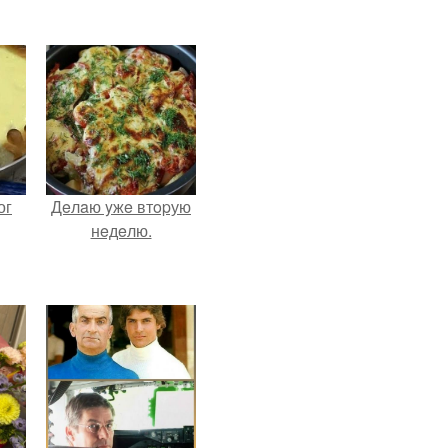
ог
Дeлaю yжe втopую
нeдeлю.