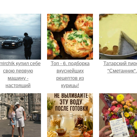
mirchik купил себе
Топ - 6. подборка
Татарский пир
свою первую
вкуснейших
"Сметанник".
машину -
рецептов из
настоящий
курицы!
втомобиль мечты
для многих
автолюбителей.