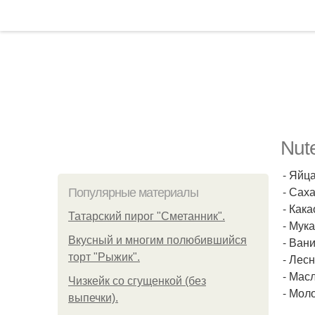
Nut
- Яйца
- Саха
Популярные материалы
- Какао
Татарский пирог "Сметанник".
- Мука 
Вкусный и многим полюбившийся
- Ван
торт "Рыжик".
- Лесн
- Масл
Чизкейк со сгущенкой (без
- Моло
выпечки).