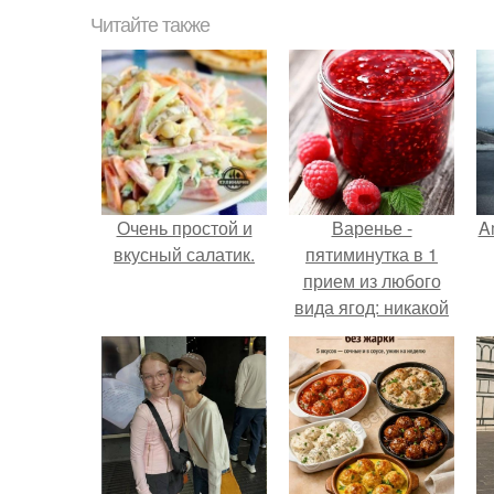
Читайте также
Очень простой и
Варенье -
A
вкусный салатик.
пятиминутка в 1
прием из любого
вида ягод: никакой
длительной варки,
а
все витамины на
месте!