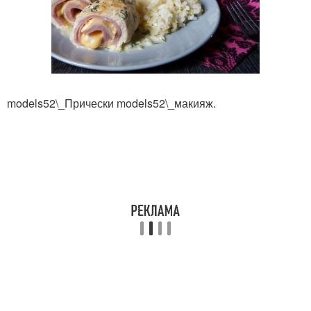
models52\_Прически models52\_макияж.