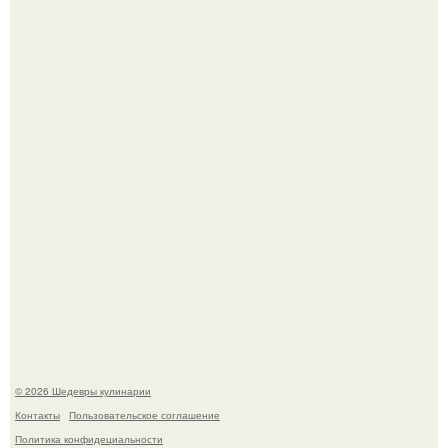
Сын Луи де фюнеса, который выбрал свой путь.
Самая популярная еда летом - мороженое.
© 2026 Шедевры кулинарии
Контакты
Пользовательское соглашение
Политика конфидециальности