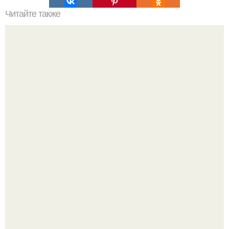
Читайте также
Хворост. Ингредиенты: - 3 стакана муки.
Кабачковая запеканка с фаршем и помидорами.