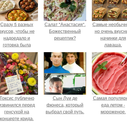
Сразу 5 разных
Салат "Анастасия".
Самые необычн
вкусов, чтобы не
Божественный
но очень вкус
надоедало и
рецептик?
начинки для
готовка была
лаваша.
проще.
Токсис публично
Сын Луи де
Самая популяр
извинился перед
фюнеса, который
еда летом -
генсухой на
выбрал свой путь.
мороженое.
концерте крида.