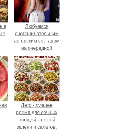
ые,
Любуемся
ные
сногсшибательным
актерским составом
на очередной
премьере нового
человека - паука.
ная
Лето - лучшее
время для сочных
овощей, свежей
зелени и салатов,
которые готовятся