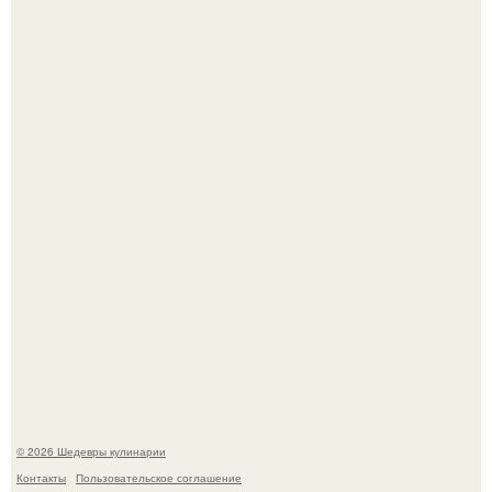
Зендея в рамках промо - тура нового "Человека - Паука"
в Лос-анджелесе.
Сын Луи де фюнеса, который выбрал свой путь.
© 2026 Шедевры кулинарии
Контакты
Пользовательское соглашение