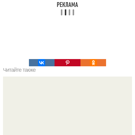
Читайте также
Торт норка крота с бананами. Торт "Крот". Он же "Норка
Крота" или "бананы в снегу".