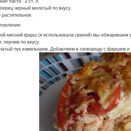
ая паста - 2 ст. л.
 перец черный молотый по вкусу.
 растительное.
товление:
бой мясной фарш (я использовала свиной) мы обжариваем 
, перчим по вкусу.
пчатый лук измельчаем. Добавляем в сковороду с фаршем и