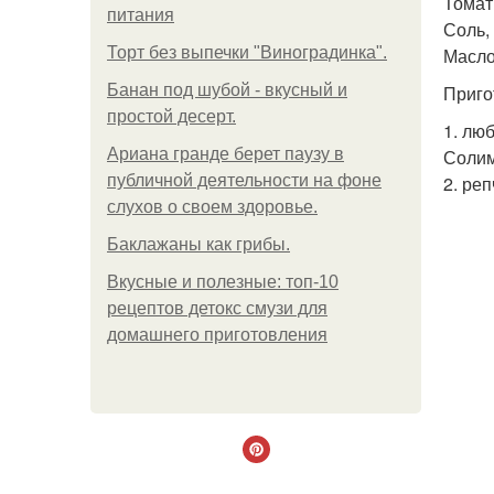
Томатн
питания
Соль,
Торт без выпечки "Виноградинка".
Масло
Банан под шубой - вкусный и
Приго
простой десерт.
1. лю
Ариана гранде берет паузу в
Солим
публичной деятельности на фоне
2. ре
слухов о своем здоровье.
Баклажаны как грибы.
Вкусные и полезные: топ-10
рецептов детокс смузи для
домашнего приготовления