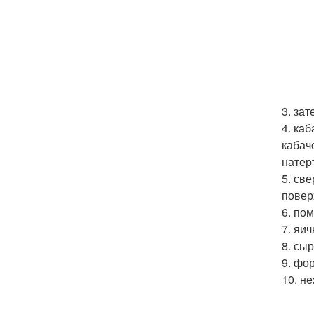
3. за
4. ка
кабач
натер
5. св
повер
6. по
7. яи
8. сы
9. фо
10. н