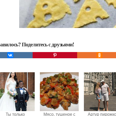
авилось? Поделитесь с друзьями!
Ты только
Мясо, тушеное с
Артур пирожк