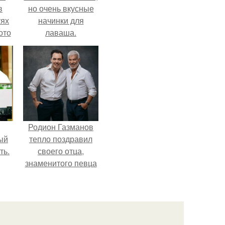
в
но очень вкусные
тях
начинки для
ото
лаваша.
о
него
в
Родион Газманов
ый
тепло поздравил
ть.
своего отца,
знаменитого певца
Олега Газманова, с
важным юбилеем -
75-летием.