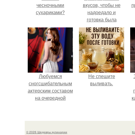
чесночными
вкусов, чтобы не
п
сухариками?
надоедало и
готовка была
проще.
Любуемся
Не спешите
сногсшибательным
выливать.
актерским составом
на очередной
к
премьере нового
человека - паука.
с
© 2026 Шедевры кулинарии
К