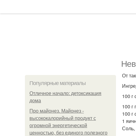
Нев
От та
Популярные материалы
Ингре
Отличное начало: детоксикация
100 г 
дома
100 г
Про майонез. Майонез -
100 г 
высококалорийный продукт с
1 яич
огромной энергетической
Соль, 
ценностью, без единого полезного