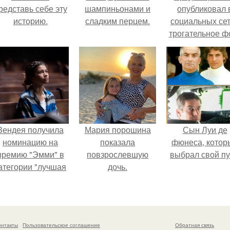
редставь себе эту
шампиньонами и
опубликовал 
историю.
сладким перцем.
социальных се
трогательное ф
с супругой
Анжеликой,
сделанное в
время их недав
путешествия 
Италию.
Зендея получила
Мария порошина
Сын Луи де
номинацию на
показала
фюнеса, котор
премию "Эмми" в
повзрослевшую
выбрал свой пу
атегории "лучшая
дочь.
актриса в
драматическом
ериале" за третий
сезон "эйфории".
онтакты
Пользовательское соглашение
Обратная связь