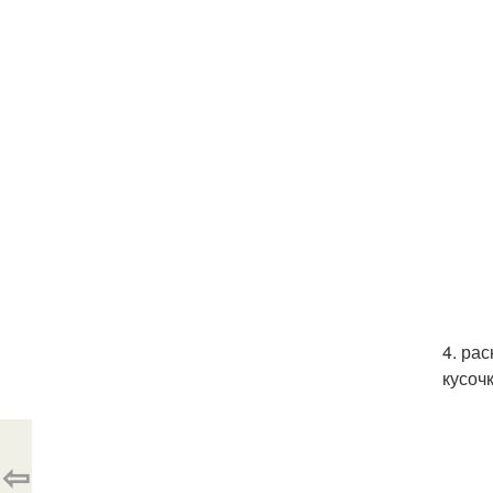
4. ра
кусоч
⇦