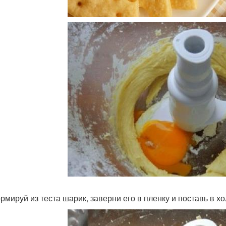
ормируй из теста шарик, заверни его в пленку и поставь в х