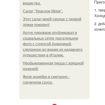
Приго
вещества.
1. тв
Салат "Красное Море".
Холод
Этот салат моей сердце с первой
2. до
ложки покорил!
хочетс
Артур пирожков опубликовал в
социальных сетях трогательное
фото с супругой Анжеликой,
сделанное во время их недавнего
путешествия в Италию.
Необыкновенная пицца с изящной
подачей!
Филе индейки в сметанно -
горчичном соусе.