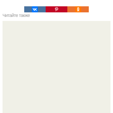
Читайте также
Крем банановый для торта. Банановый крем для торта:
три рецепта как приготовить.