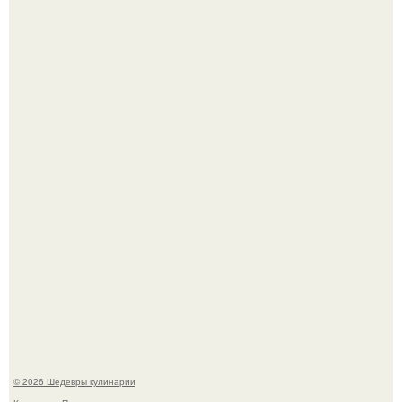
Самая популярная еда летом - мороженое.
Первый раз я попробовал его, когда приехал в гости к
деду.
© 2026 Шедевры кулинарии