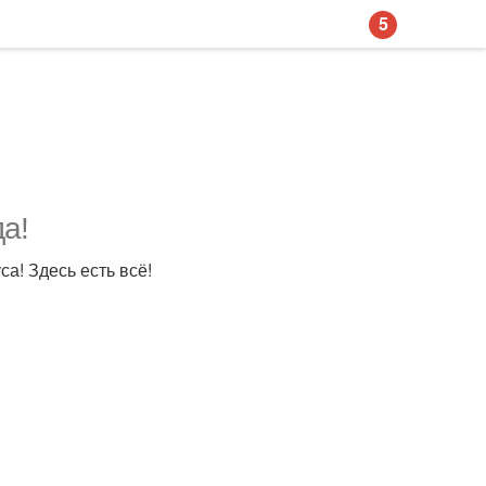
5
а!
а! Здесь есть всё!