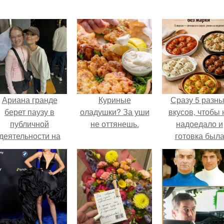
Ариана гранде
Куриные
Сразу 5 разн
берет паузу в
оладушки? За уши
вкусов, чтобы 
публичной
не оттянешь.
надоедало и
деятельности на
готовка был
фоне слухов о
проще.
своем здоровье.