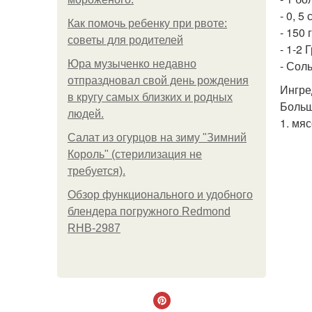
- 0, 5
Как помочь ребенку при рвоте:
- 150 
советы для родителей
- 1-2 
Юра музыченко недавно
- Соль
отпраздновал свой день рождения
Ингре
в кругу самых близких и родных
Больш
людей.
1. мя
Салат из огурцов на зиму "Зимний
Король" (стерилизация не
требуется).
Обзор функционального и удобного
блендера погружного Redmond
RHB-2987