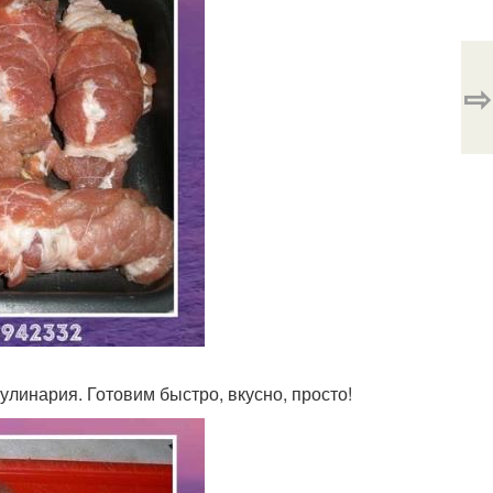
⇨
улинария. Готовим быстро, вкусно, просто!