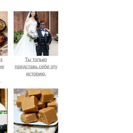
ых
Ты только
не
представь себе эту
историю.
а