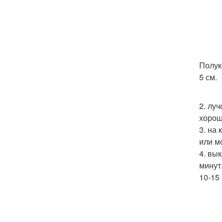
Полук
5 см.
2. лу
хорош
3. на
или м
4. вы
минут
10-15