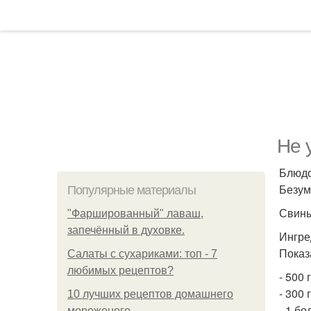
Не 
Блюдо
Безум
Популярные материалы
Свины
"Фаршированный" лаваш,
запечённый в духовке.
Ингре
Показ
Салаты с сухариками: топ - 7
любимых рецептов?
- 500 
- 300
10 лучших рецептов домашнего
- 1 б
мороженого.