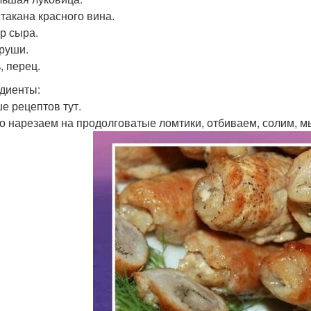
 стакана красного вина.
гр сыра.
Груши.
, перец.
диенты:
е рецептов тут.
со нарезаем на продолговатые ломтики, отбиваем, солим, м