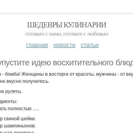
ШЕДЕВРЫ КУЛИНАРИИ
готовьте с нами, готовьте с любовью
главная
новости
статьи
упустите идею восхитительного блюд
 - бомба! Женщины в восторге от красоты, мужчины - от вкус
но вкусно получилось.
е рулеты.
диенты:
ать полностью ….
гр свиной шейки.
 гр шампиньонов.
ольшая луковица.