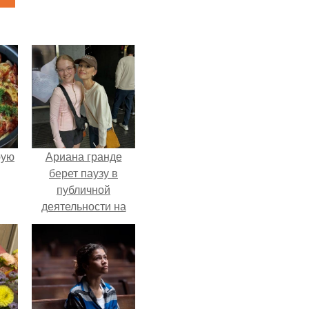
pую
Ариана гранде
берет паузу в
публичной
деятельности на
фоне слухов о
своем здоровье.