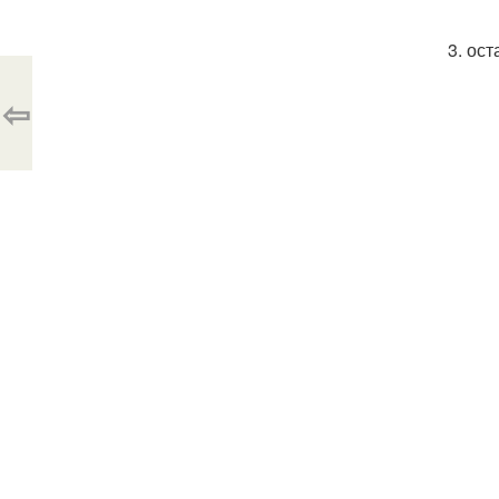
3. ос
⇦