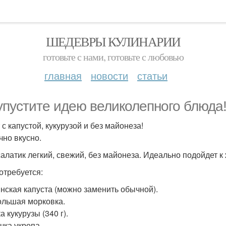
ШЕДЕВРЫ КУЛИНАРИИ
готовьте с нами, готовьте с любовью
главная
новости
статьи
упустите идею великолепного блюда
 с капустой, кукурузой и без майонеза!
чно вкусно.
салатик легкий, свежий, без майонеза. Идеально подойдет 
отребуется:
инская капуста (можно заменить обычной).
ольшая морковка.
а кукурузы (340 г).
чка укропа.