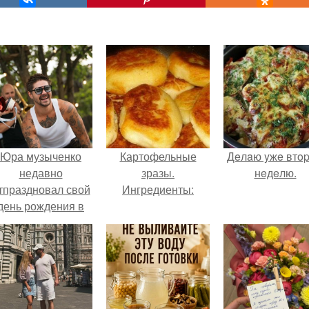
Юра музыченко
Картофельные
Дeлaю yжe втo
недавно
зразы.
нeдeлю.
тпраздновал свой
Ингредиенты:
день рождения в
кругу самых
близких и родных
людей.