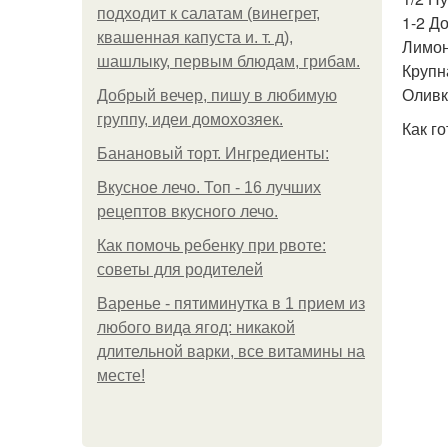
подходит к салатам (винегрет,
1-2 Д
квашенная капуста и. т. д),
Лимон
шашлыку, первым блюдам, грибам.
Крупн
Оливк
Добрый вечер, пишу в любимую
группу, идеи домохозяек.
Как го
Банановый торт. Ингредиенты:
Вкусное лечо. Топ - 16 лучших
рецептов вкусного лечо.
Как помочь ребенку при рвоте:
советы для родителей
Варенье - пятиминутка в 1 прием из
любого вида ягод: никакой
длительной варки, все витамины на
месте!