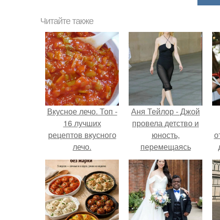
Читайте также
Вкусное лечо. Топ -
Аня Тейлор - Джой
16 лучших
провела детство и
рецептов вкусного
юность,
о
лечо.
перемещаясь
между двумя
совершенно
разными
культурами -
Аргентиной и
Великобританией.