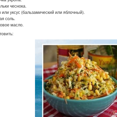
ольки чеснока.
 или уксус (бальзамический или яблочный).
ая соль.
овое масло.
товить: