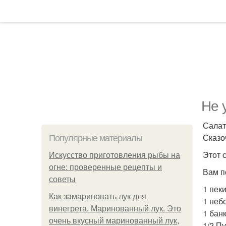
Не 
Салат
Сказо
Популярные материалы
Этот 
Искусство приготовления рыбы на
огне: проверенные рецепты и
Вам п
советы
1 пек
Как замариновать лук для
1 неб
винегрета. Маринованный лук. Это
1 банк
очень вкусный маринованный лук,
1/2 Пу