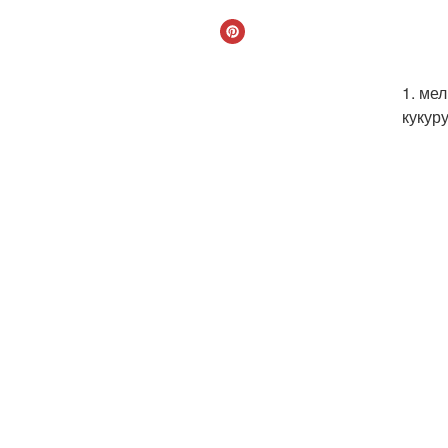
1. ме
кукур