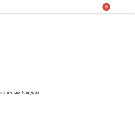
5
!
к жареным блюдам.