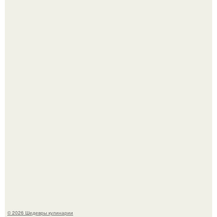
Сын Луи де фюнеса, который выбрал свой путь.
Лето - лучшее время для сочных овощей, свежей зелени
и салатов, которые готовятся буквально за несколько
минут.
© 2026 Шедевры кулинарии