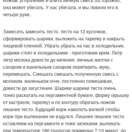
ножом. углубление и влить яичную смесь (осторожно,
она может убегать. У нас убегала, и мы ловили его в
четыре руки.
Замесить замесить тесто. тесто на 12 кусочков,
сформировать шарики, выложить на тарелку и накрыть
пищевой пленкой. Убрать убрать на час в холодильник.
шарики стоят в холодильнике - приготовим крем. Литр
литр молока довести до кипения. яичные желтки с
сахаром и ванильным сахаром перетереть. муку,
перемешать. Смешать смешать полученную смесь с
молоком. маленьком огне, постоянно помешивая,
довести до загустения. Шарики шарики теста очень
тонко раскатать на пергаментной бумаге. форму (крышку
от кастрюли, тарелку) и по контуру обрезать ножом
лишнее тесто. Будущий корж наколоть вилкой (чтобы
корж при выпекании не вздулся. Лишнее лишнее тесто
оставляем на пергаменте и тоже запекаем. выпекать
при температуре 180 градусов примерно 7-10 минут, до