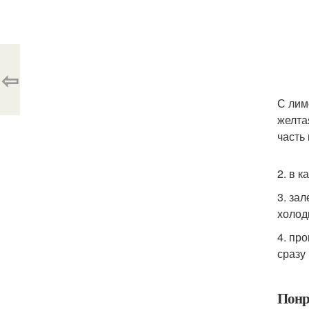
⇦
С лим
желта
часть
2. в 
3. за
холод
4. пр
сразу
Понр