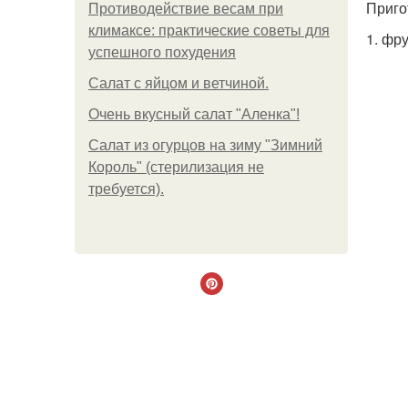
Приго
Противодействие весам при
климаксе: практические советы для
1. фр
успешного похудения
Салат с яйцом и ветчиной.
Очень вкусный салат "Аленка"!
Салат из огурцов на зиму "Зимний
Король" (стерилизация не
требуется).