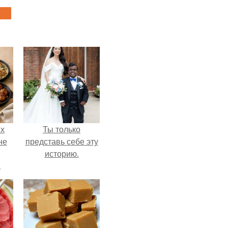
ых
Ты только
не
представь себе эту
историю.
а