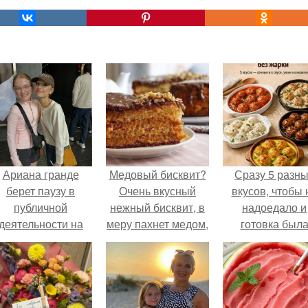
Ариана гранде
Медовый бисквит?
Сразу 5 разн
берет паузу в
Очень вкусный
вкусов, чтобы 
публичной
нежный бисквит, в
надоедало и
деятельности на
меру пахнет медом,
готовка был
фоне слухов о
тает во рту!
проще.
своем здоровье.