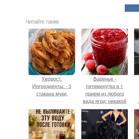
Читайте также
Хворост.
Варенье -
Ингредиенты: - 3
пятиминутка в 1
стакана муки.
прием из любого
вида ягод: никакой
длительной варки,
все витамины на
месте!