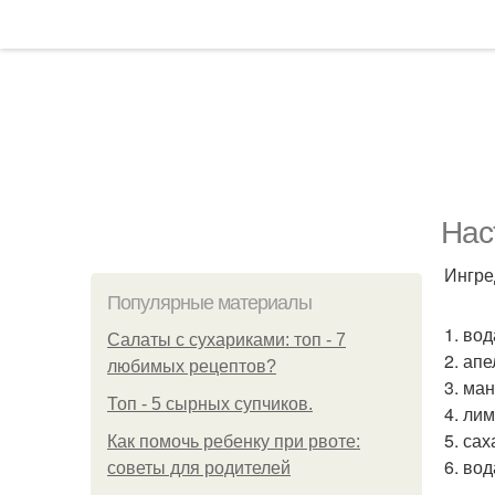
Нас
Ингре
Популярные материалы
1. вод
Салаты с сухариками: топ - 7
2. апе
любимых рецептов?
3. ма
Топ - 5 сырных супчиков.
4. лим
5. сах
Как помочь ребенку при рвоте:
6. вод
советы для родителей