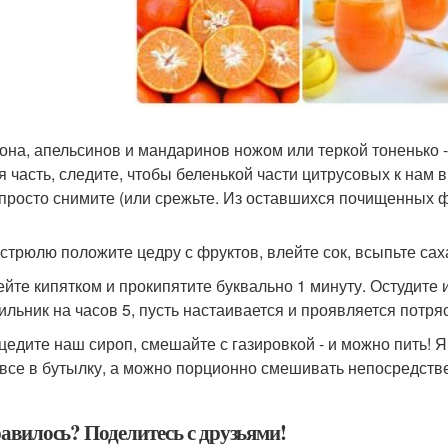
она, апельсинов и мандаринов ножом или теркой тоненько 
я часть, следите, чтобы беленькой части цитрусовых к нам в
 просто снимите (или срежьте. Из оставшихся почищенных ф
кастрюлю положите цедру с фруктов, влейте сок, всыпьте сах
лейте кипятком и прокипятите буквально 1 минуту. Остудите
ильник на часов 5, пусть настаивается и проявляется потр
оцедите наш сироп, смешайте с газировкой - и можно пить!
 все в бутылку, а можно порционно смешивать непосредств
авилось? Поделитесь с друзьями!