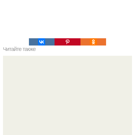
Читайте также
Пройдите детоксикацию за 7 дней в домашних условиях
с этой программой