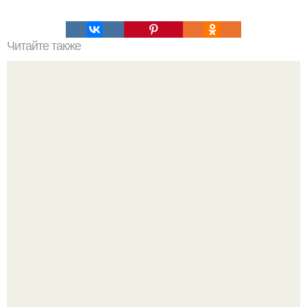
Читайте также
Лучшая подборка драников.
Ариана гранде недавно опубликовала фотографию, на