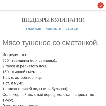
5
ШЕДЕВРЫ КУЛИНАРИИ
главная
новости
статьи
Мясо тушеное со сметанкой.
Ингредиенты:
500 г говядины (или свинины);.
2 головки репчатого лука;.
150 г жирной сметаны;.
1 ст. л. острой горчицы;.
1 ст. л муки;.
1 стакан горячей воды (или бульона);.
Соль, черный молотый перец, молотая паприка - по
вкусу;.
Растительное масло.