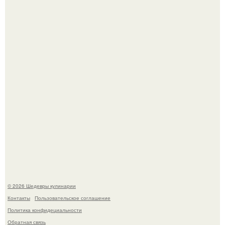
Самая популярная еда летом - мороженое.
Лето - лучшее время для сочных овощей, свежей зелени
и салатов, которые готовятся буквально за несколько
минут.
© 2026 Шедевры кулинарии
Контакты
Пользовательское соглашение
Политика конфидециальности
Обратная связь