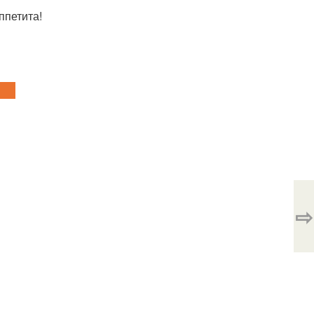
ппетита!
⇨