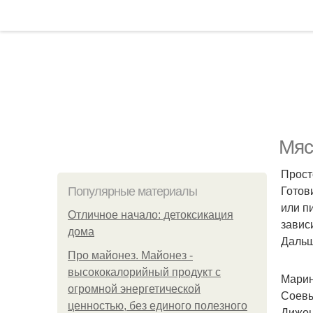
Мяс
Прост
Готов
Популярные материалы
или п
Отличное начало: детоксикация
завис
дома
Дальш
Про майонез. Майонез -
высококалорийный продукт с
Марин
огромной энергетической
Соевы
ценностью, без единого полезного
Дижонс