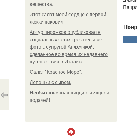
вещества.
Папри
Этот салат моей сердце с первой
ложки покорил!
Понр
Артур пирожков опубликовал в
социальных сетях трогательное
фото с супругой Анжеликой,
сделанное во время их недавнего
путешествия в Италию.
Салат "Красное Море".
Лепешки с сыром.
⇦
Необыкновенная пицца с изящной
подачей!