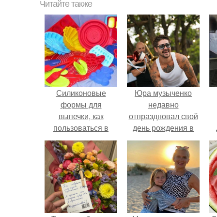
Читайте также
Силиконовые
Юра музыченко
формы для
недавно
выпечки, как
отпраздновал свой
пользоваться в
день рождения в
духовке. 9 правил
кругу самых
использования
близких и родных
силиконовых
людей.
формам для
выпечки.