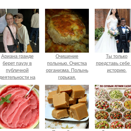
Ариана гранде
Очищение
Ты только
берет паузу в
полынью. Очистка
представь себе 
публичной
организма. Полынь
историю.
деятельности на
горькая.
фоне слухов о
своем здоровье.