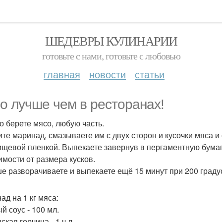
ШЕДЕВРЫ КУЛИНАРИИ
готовьте с нами, готовьте с любовью
главная
новости
статьи
о лучше чем в ресторанах!
о берете мясо, любую часть.
ите маринад, смазываете им с двух сторон и кусочки мяса и
ищевой пленкой. Выпекаете завернув в пергаментную бумагу
имости от размера кусков.
е разворачиваете и выпекаете ещё 15 минут при 200 граду
ад на 1 кг мяса:
й соус - 100 мл.
кая горчица - 1 ч л.