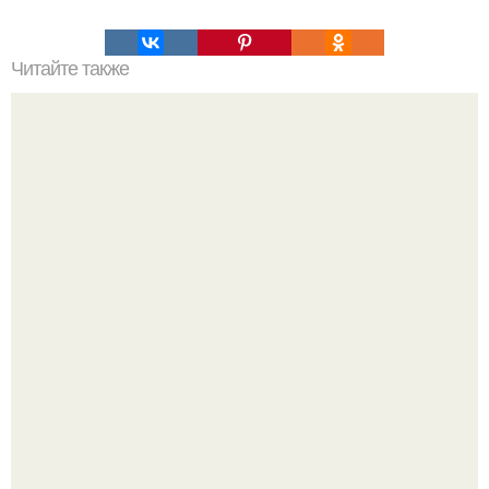
Читайте также
Хворост. Ингредиенты: - 3 стакана муки.
Варенье - пятиминутка в 1 прием из любого вида ягод: