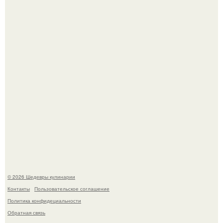
Сын Луи де фюнеса, который выбрал свой путь.
Первый раз я попробовал его, когда приехал в гости к
деду.
© 2026 Шедевры кулинарии
Контакты
Пользовательское соглашение
Политика конфидециальности
Обратная связь