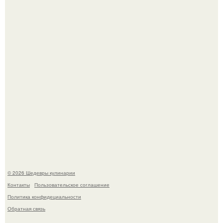
Мария порошина показала повзрослевшую дочь.
Сын Луи де фюнеса, который выбрал свой путь.
© 2026 Шедевры кулинарии
Контакты
Пользовательское соглашение
Политика конфидециальности
Обратная связь