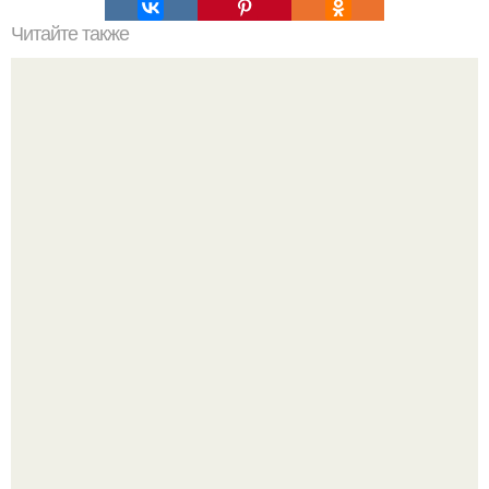
Читайте также
Скумбрия за три минуты!
Аня Тейлор - Джой провела детство и юность,
перемещаясь между двумя совершенно разными