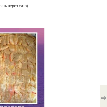
еть через сито).
⇨