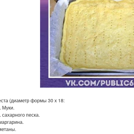
еста (диаметр формы 30 х 18:
т. Муки.
л. сахарного песка.
 маргарина.
сметаны.