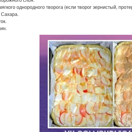
 мягкого однородного творога (если творог зернистый, протер
. Сахара.
ок.
ин.