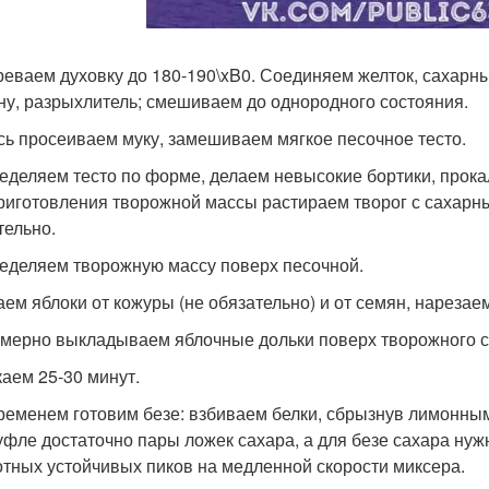
реваем духовку до 180-190\xB0. Соединяем желток, сахарн
ну, разрыхлитель; смешиваем до однородного состояния.
сь просеиваем муку, замешиваем мягкое песочное тесто.
еделяем тесто по форме, делаем невысокие бортики, прок
риготовления творожной массы растираем творог с сахарны
тельно.
еделяем творожную массу поверх песочной.
ем яблоки от кожуры (не обязательно) и от семян, нарезаем
мерно выкладываем яблочные дольки поверх творожного с
аем 25-30 минут.
ременем готовим безе: взбиваем белки, сбрызнув лимонным
уфле достаточно пары ложек сахара, а для безе сахара нуж
отных устойчивых пиков на медленной скорости миксера.