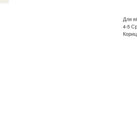
Для я
4-5 С
Кориц