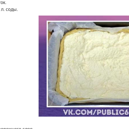
ок.
. л. соды.
ворожного слоя.