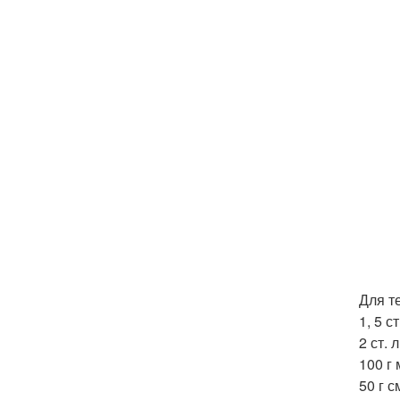
Для т
1, 5 с
2 ст. 
100 г
50 г 