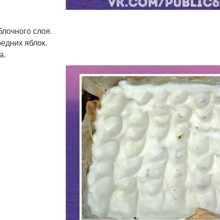
блочного слоя.
редних яблок.
а.