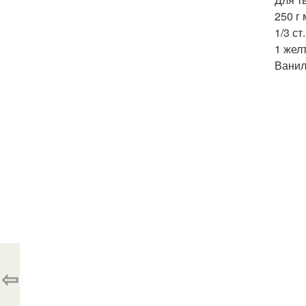
250 г
1/3 ст
1 желт
Ванил
⇦