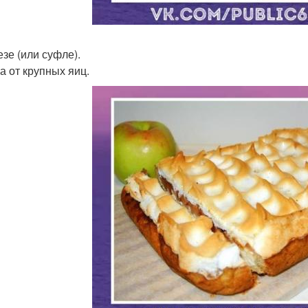
езе (или суфле).
а от крупных яиц.