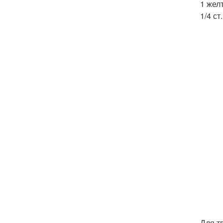
1 желт
1/4 ст
Для т