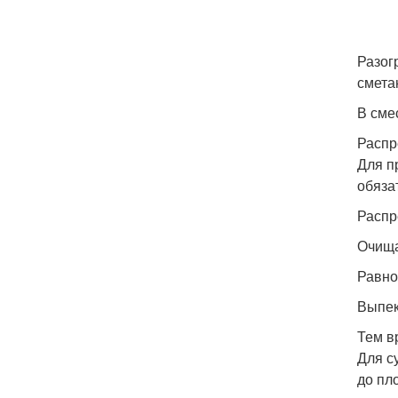
Разог
смета
В сме
Распр
Для п
обяза
Распр
Очища
Равно
Выпек
Тем в
Для с
до пл