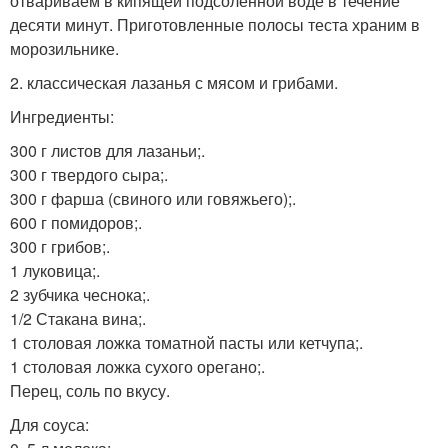
отвариваем в кипящей подсоленной воде в течение
десяти минут. Приготовленные полосы теста храним в
морозильнике.
2. классическая лазанья с мясом и грибами.
Ингредиенты:
300 г листов для лазаньи;.
300 г твердого сыра;.
300 г фарша (свиного или говяжьего);.
600 г помидоров;.
300 г грибов;.
1 луковица;.
2 зубчика чеснока;.
1/2 Стакана вина;.
1 столовая ложка томатной пасты или кетчупа;.
1 столовая ложка сухого орегано;.
Перец, соль по вкусу.
Для соуса: