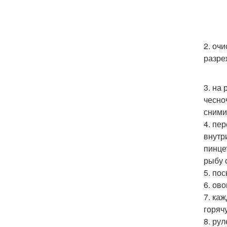
2. оч
разреж
3. на
чесно
сними
4. пе
внутр
пинце
рыбу 
5. по
6. ов
7. ка
горяч
8. ру