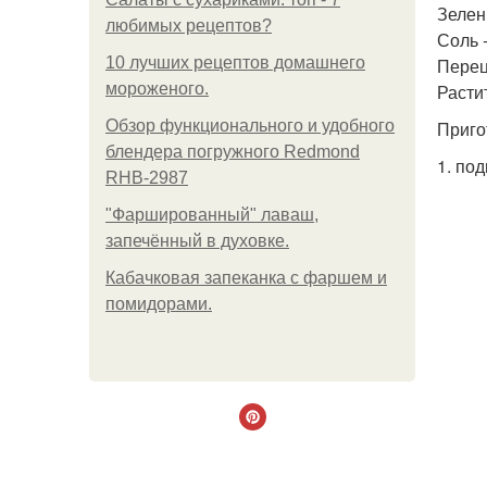
Зелень
любимых рецептов?
Соль -
10 лучших рецептов домашнего
Перец
мороженого.
Растит
Обзор функционального и удобного
Приго
блендера погружного Redmond
1. по
RHB-2987
"Фаршированный" лаваш,
запечённый в духовке.
Кабачковая запеканка с фаршем и
помидорами.