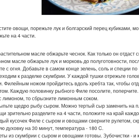
истите овощи, порежьте лук и болгарский перец кубиками, мо
ьте на 4 части.
 растительном масле обжарьте чеснок. Как только он отдаст 
чном масле обжарьте лук и морковь до полуготовности, пос
те с огня. Добавьте в самом конце зелень, соль и специи по 
реходим к разделке скумбрии. У каждой тушки отрежьте голо
и. Филейным ножом пройдитесь вдоль хребта так, чтобы отд
том. Каждую половинку рыбного Филе посолите, поперчите. 
с лимоном, то сбрызните лимонным соком.
сыпьте щедро рыбу сыром. Можно тертый сыр заменить на пл
ощи зрительно разделите на 4 части, положите на край каждо
ждый кусочек Филе с сыром и овощами сверните рулетом, ск
ую духовку на 30 минут, температура - 180 C.
леты из скумбрии с сыром и овощами готовы. Зубочистки - и 