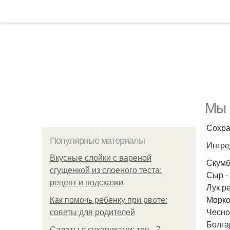
Мы 
Сохра
Популярные материалы
Ингре
Вкусные слойки с вареной
Скумб
сгущенкой из слоеного теста:
Сыр - 
рецепт и подсказки
Лук ре
Морков
Как помочь ребенку при рвоте:
Чеснок
советы для родителей
Болгар
Салаты с сухариками: топ - 7