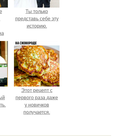
е
Ты только
в
представь себе эту
историю.
на
о
е.
Этот рецепт с
ый
первого раза даже
ть.
у новичков
получается.