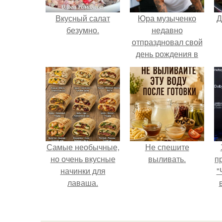
Вкусный салат
Юра музыченко
Д
безумно.
недавно
отпраздновал свой
день рождения в
кругу самых
близких и родных
людей.
Самые необычные,
Не спешите
но очень вкусные
выливать.
п
начинки для
"
лаваша.