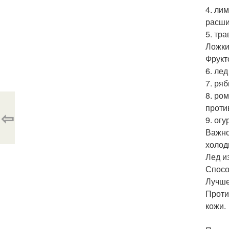
4. ли
расши
5. тр
Ложки
Фрукт
6. ле
7. ря
8. ро
проти
⇦
9. ог
Важно
холод
Лед и
Спосо
Лучше
Проти
кожи.