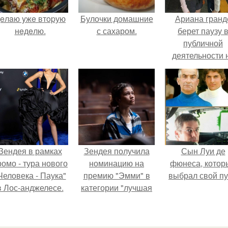
eлaю yжe втopую
Булочки домашние
Ариана гранд
нeдeлю.
с сахаром.
берет паузу 
публичной
деятельности 
фоне слухов 
своем здоровь
Зендея в рамках
Зендея получила
Сын Луи де
ромо - тура нового
номинацию на
фюнеса, котор
Человека - Паука"
премию "Эмми" в
выбрал свой пу
в Лос-анджелесе.
категории "лучшая
актриса в
драматическом
сериале" за третий