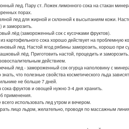
монный лед. Пару ст. Ложек лимонного сока на стакан мин
ренных порах.
авяной лед для жирной и склонной к высыпаниям кожи. Наст
) и заморозить.
овый лёд (замороженный сок с кусочками фруктов).
д из картофельного сока хорошо действует на проблемную к
биновый лед. Настой ягод рябины заморозить, хорошо при с
машковый лёд. Приготовить настой, процедить и заморозит
вовоспалительным действием.
уречный лед - замороженный сок огурца наполовину с минер
 знать, что полезные свойства косметического льда зависят
ильнике не больше 7 дней.
з сока фруктов и овощей нужно 3-4 дня хранить.
б применения.
 всего использовать лед утром и вечером.
рать лицо льдом, желательно, проводя по массажным линия