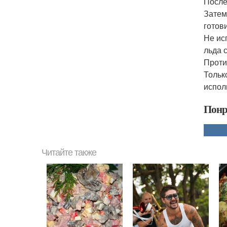
После
Затем
готови
Не ис
льда 
Проти
Тольк
испол
Понр
Читайте также