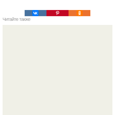
Читайте также
ЛАВАШ на мангале с сыром. Закуски для пикника: топ - 3
рецепта из лаваша на мангале на любой вкус.