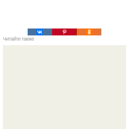
Читайте также
Печеночные оладьи в сметанном соусе?