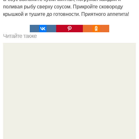
поливая рыбу сверху соусом. Прикройте сковороду
крышкой и тушите до готовности. Приятного аппетита!
Читайте также
ЛАВАШ на мангале с сыром. Закуски для пикника: топ - 3
рецепта из лаваша на мангале на любой вкус.