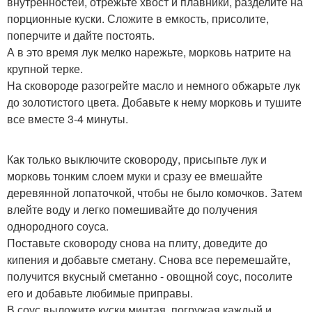
внутренностей, отрежьте хвост и плавники, разделите на
порционные куски. Сложите в емкость, присолите,
поперчите и дайте постоять.
А в это время лук мелко нарежьте, морковь натрите на
крупной терке.
На сковороде разогрейте масло и немного обжарьте лук
до золотистого цвета. Добавьте к нему морковь и тушите
все вместе 3-4 минуты.
Как только выключите сковороду, присыпьте лук и
морковь тонким слоем муки и сразу ее вмешайте
деревянной лопаточкой, чтобы не было комочков. Затем
влейте воду и легко помешивайте до получения
однородного соуса.
Поставьте сковороду снова на плиту, доведите до
кипения и добавьте сметану. Снова все перемешайте,
получится вкусный сметанно - овощной соус, посолите
его и добавьте любимые приправы.
В соус выложите куски минтая, погружая каждый и