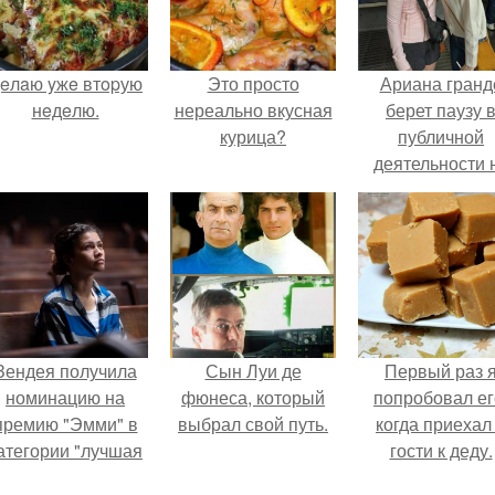
eлaю yжe втopую
Это просто
Ариана гранд
нeдeлю.
нереально вкусная
берет паузу 
курица?
публичной
деятельности 
фоне слухов 
своем здоровь
Зендея получила
Сын Луи де
Первый раз 
номинацию на
фюнеса, который
попробовал ег
премию "Эмми" в
выбрал свой путь.
когда приехал
атегории "лучшая
гости к деду.
актриса в