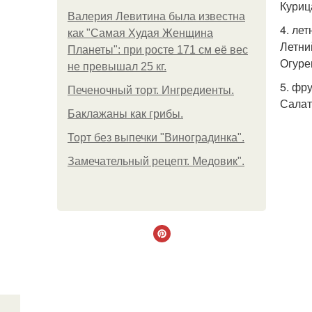
Куриц
Валерия Левитина была известна
4. лет
как "Самая Худая Женщина
Летни
Планеты": при росте 171 см её вес
Огуре
не превышал 25 кг.
5. фр
Печеночный торт. Ингредиенты.
Салат
Баклажаны как грибы.
Торт без выпечки "Виноградинка".
Замечательный рецепт. Медовик".