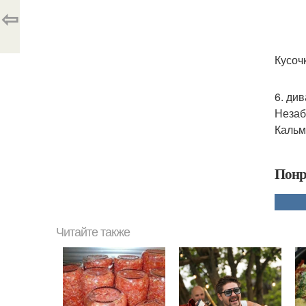
⇦
Кусоч
6. див
Незаб
Кальма
Понр
Читайте также