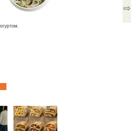
⇨
йогуртом.