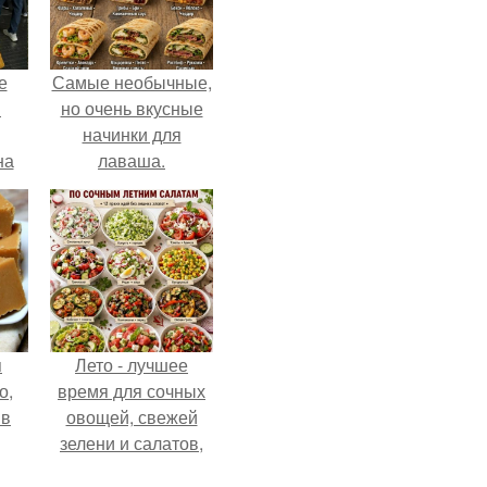
е
Самые необычные,
в
но очень вкусные
начинки для
на
лаваша.
о
е.
я
Лето - лучшее
о,
время для сочных
 в
овощей, свежей
зелени и салатов,
которые готовятся