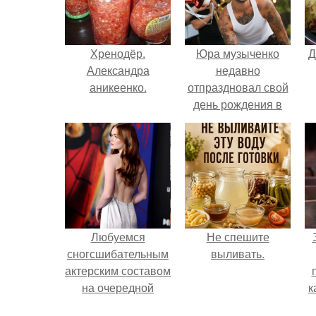
Хренодёр.
Юра музыченко
Д
Александра
недавно
аникеенко.
отпраздновал свой
день рождения в
кругу самых
близких и родных
людей.
Любуемся
Не спешите
сногсшибательным
выливать.
актерским составом
на очередной
к
премьере нового