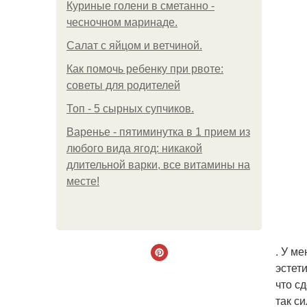
Куриные голени в сметанно -
чесночном маринаде.
Салат с яйцом и ветчиной.
Как помочь ребенку при рвоте:
советы для родителей
Топ - 5 сырных супчиков.
Варенье - пятиминутка в 1 прием из
любого вида ягод: никакой
длительной варки, все витамины на
месте!
. У м
эстет
что с
так с