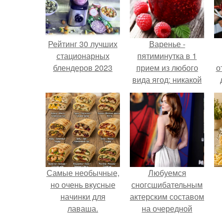
Рейтинг 30 лучших
Варенье -
стационарных
пятиминутка в 1
блендеров 2023
прием из любого
о
вида ягод: никакой
длительной варки,
все витамины на
месте!
Самые необычные,
Любуемся
но очень вкусные
сногсшибательным
начинки для
актерским составом
лаваша.
на очередной
премьере нового