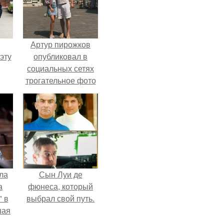
Артур пирожков
эту
опубликовал в
социальных сетях
трогательное фото
с супругой
Анжеликой,
сделанное во
время их недавнего
путешествия в
Италию.
ла
Сын Луи де
а
фюнеса, который
 в
выбрал свой путь.
шая