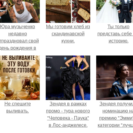
Юра музыченко
Мы готовим хлеб из
Ты только
недавно
скандинавской
представь себе 
тпраздновал свой
кухни.
историю.
день рождения в
кругу самых
близких и родных
людей.
Не спешите
Зендея в рамках
Зендея получи
выливать.
промо - тура нового
номинацию н
"Человека - Паука"
премию "Эмми"
в Лос-анджелесе.
категории "луч
актриса в