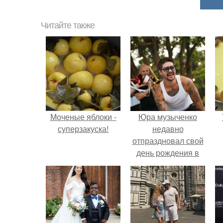
Читайте также
Моченые яблоки -
Юра музыченко
суперзакуска!
недавно
отпраздновал свой
день рождения в
кругу самых
близких и родных
людей.