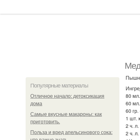
Мед
Пышно
Популярные материалы
Ингре
80 мл
Отличное начало: детоксикация
60 мл.
дома
60 гр
Самые вкусные макароны: как
1 шт. 
приготовить.
2 ч. л
Польза и вред апельсинового сока:
2 ч. л
что важно знать