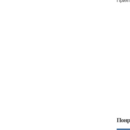
Прият
Понр