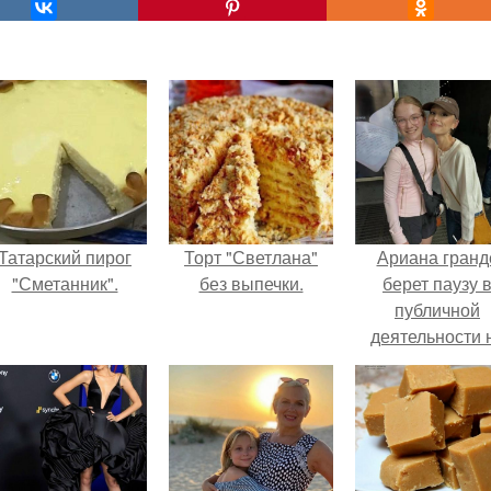
Татарский пирог
Торт "Светлана"
Ариана гранд
"Сметанник".
без выпечки.
берет паузу 
публичной
деятельности 
фоне слухов 
своем здоровь