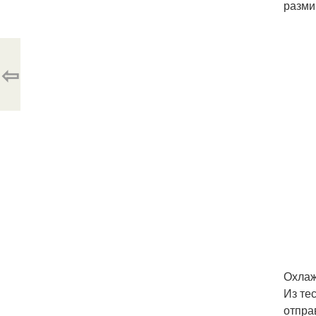
разми
⇦
Охлаж
Из те
отпра