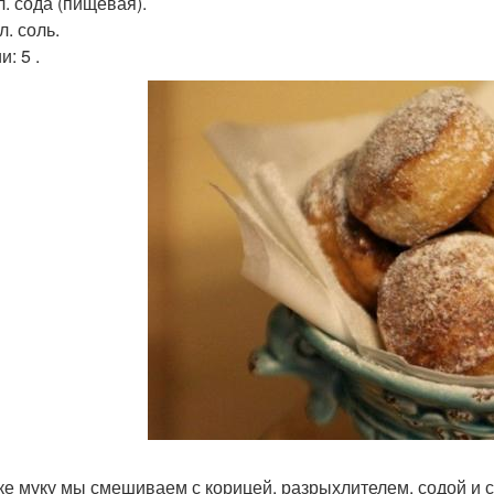
 л. сода (пищевая).
 л. соль.
: 5 .
ке муку мы смешиваем с корицей, разрыхлителем, содой и 