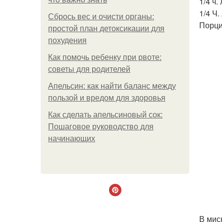
1/4 ч.
1/4 Ч.
Сбрось вес и очисти органы:
Порции
простой план детоксикации для
похудения
Как помочь ребенку при рвоте:
советы для родителей
Апельсин: как найти баланс между
пользой и вредом для здоровья
Как сделать апельсиновый сок:
Пошаговое руководство для
начинающих
В мис