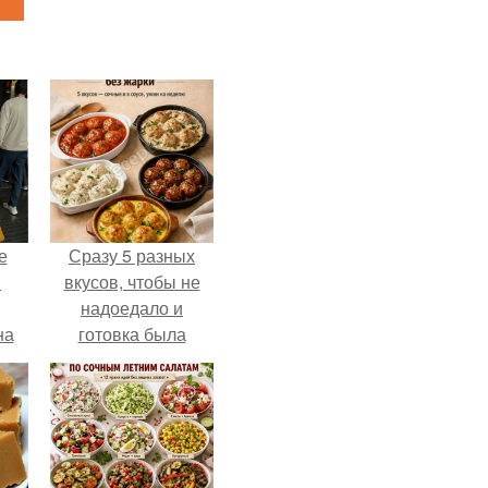
е
Сразу 5 разных
в
вкусов, чтобы не
надоедало и
на
готовка была
о
проще.
е.