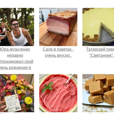
Юра музыченко
Сало в пакетах -
Татарский пир
недавно
очень вкусно .
"Сметанник".
тпраздновал свой
день рождения в
кругу самых
близких и родных
людей.