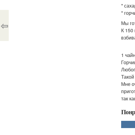
* сахар
* горчи
⇦
Мы го
К 150
взбив
1 чай
Горчи
Любог
Такой
Мне о
приго
так к
Понр