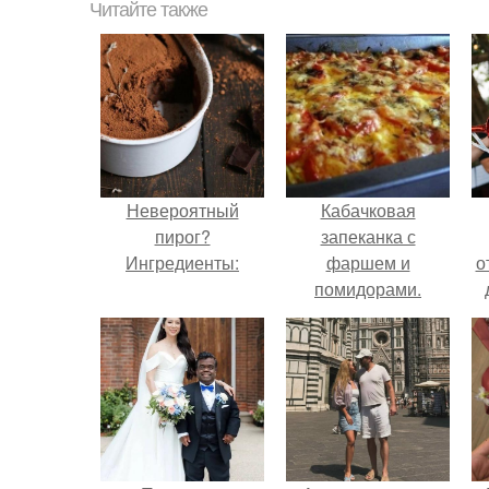
Читайте также
Невероятный
Кабачковая
пирог?
запеканка с
Ингредиенты:
фаршем и
о
помидорами.