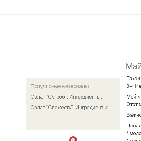
Май
Такой
3-4 Н
Популярные материалы
Мой л
Салат "Сугроб". Ингредиенты:
Этот 
Салат "Свежесть". Ингредиенты:
Важно
Понад
* моло
* масл