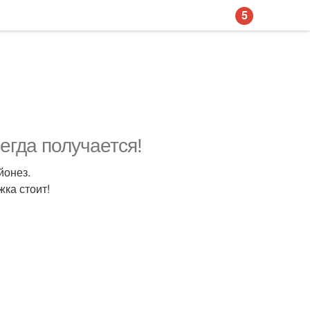
5
егда получается!
йонез.
жка стоит!