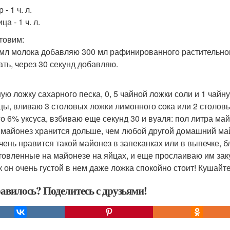
 - 1 ч. л.
ца - 1 ч. л.
товим:
 мл молока добавляю 300 мл рафинированного растительног
ать, через 30 секунд добавляю.
ную ложку сахарного песка, 0, 5 чайной ложки соли и 1 чайн
цы, вливаю 3 столовых ложки лимонного сока или 2 столов
о 6% уксуса, взбиваю еще секунд 30 и вуаля: пол литра май
 майонез хранится дольше, чем любой другой домашний май
чень нравится такой майонез в запеканках или в выпечке, 
товленные на майонезе на яйцах, и еще прослаиваю им заку
ак он очень густой в нем даже ложка спокойно стоит! Кушайт
авилось? Поделитесь с друзьями!