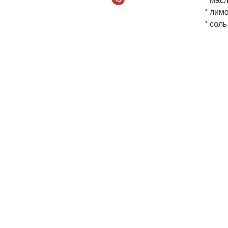
* лимо
* соль 