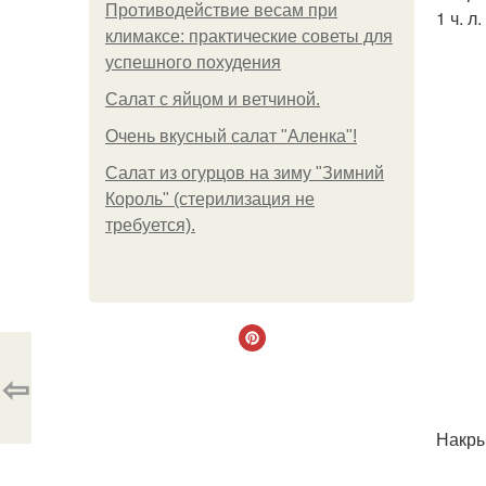
Противодействие весам при
1 ч. л
климаксе: практические советы для
успешного похудения
Салат с яйцом и ветчиной.
Очень вкусный салат "Аленка"!
Салат из огурцов на зиму "Зимний
Король" (стерилизация не
требуется).
⇦
Накры