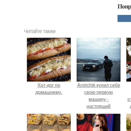
Понр
Читайте также
Хот-дог по
Amirchik купил себе
домашнему.
свою первую
машину -
о
настоящий
автомобиль мечты
для многих
автолюбителей.