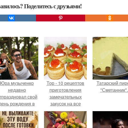
авилось? Поделитесь с друзьями!
Юра музыченко
Тор - 10 рецептов
Татарский пир
недавно
приготовления
"Сметанник".
тпраздновал свой
замечательных
день рождения в
закусок на все
кругу самых
праздники.
близких и родных
людей.