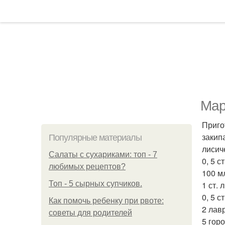
Мар
Приго
закип
Популярные материалы
лисич
Салаты с сухариками: топ - 7
0, 5 с
любимых рецептов?
100 м
Топ - 5 сырных супчиков.
1 ст. л
0, 5 с
Как помочь ребенку при рвоте:
2 лав
советы для родителей
5 гор