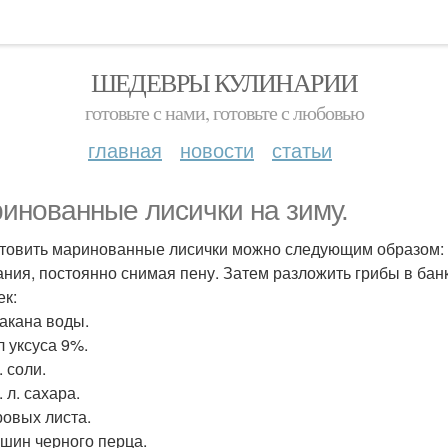
ШЕДЕВРЫ КУЛИНАРИИ
готовьте с нами, готовьте с любовью
главная
новости
статьи
инованные лисички на зиму.
товить маринованные лисички можно следующим образом: о
ания, постоянно снимая пену. Затем разложить грибы в банк
ек:
такана воды.
л уксуса 9%.
. соли.
т. л. сахара.
ровых листа.
ошин черного перца.