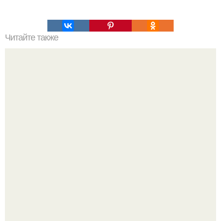
Читайте также
Идеальная, пышная и самая вкусная в мире шарлотка!