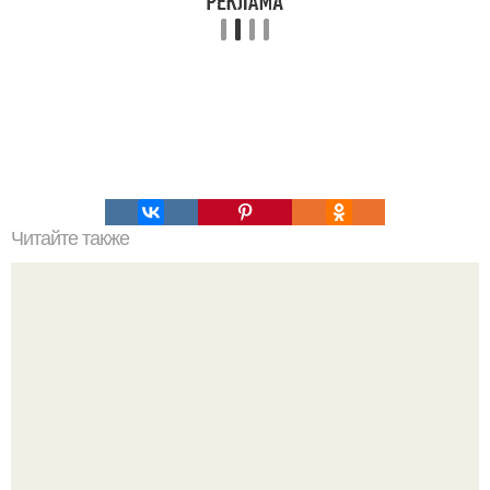
Читайте также
Чай, который растопит все килограммы.