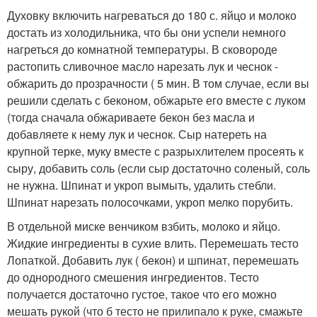
Духовку включить нагреваться до 180 с. яйцо и молоко
достать из холодильника, что бы они успели немного
нагреться до комнатной температуры. В сковороде
растопить сливочное масло нарезать лук и чеснок -
обжарить до прозрачности ( 5 мин. В том случае, если вы
решили сделать с беконом, обжарьте его вместе с луком
(тогда сначала обжариваете бекон без масла и
добавляете к нему лук и чеснок. Сыр натереть на
крупной терке, муку вместе с разрыхлителем просеять к
сыру, добавить соль (если сыр достаточно соленый, соль
не нужна. Шпинат и укроп вымыть, удалить стебли.
Шпинат нарезать полосочками, укроп мелко порубить.
В отдельной миске венчиком взбить, молоко и яйцо.
Жидкие ингредиенты в сухие влить. Перемешать тесто
Лопаткой. Добавить лук ( бекон) и шпинат, перемешать
до однородного смешения ингредиентов. Тесто
получается достаточно густое, такое что его можно
мешать рукой (что б тесто не прилипало к руке, смажьте