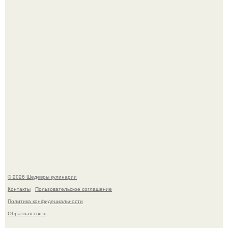
Зендея получила номинацию на премию "Эмми" в
категории "лучшая актриса в драматическом сериале" за
третий сезон "эйфории".
Самая популярная еда летом - мороженое.
© 2026 Шедевры кулинарии
Контакты
Пользовательское соглашение
Политика конфидециальности
Обратная связь