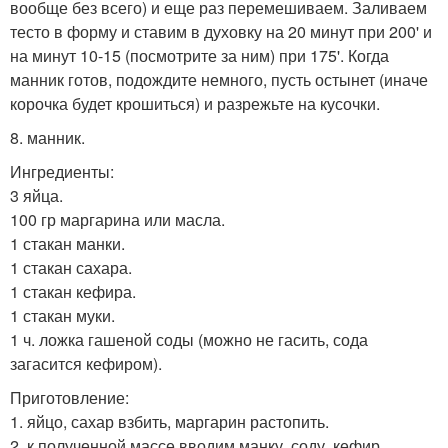
вообще без всего) и еще раз перемешиваем. Заливаем
тесто в форму и ставим в духовку на 20 минут при 200' и
на минут 10-15 (посмотрите за ним) при 175'. Когда
манник готов, подождите немного, пусть остынет (иначе
корочка будет крошиться) и разрежьте на кусочки.
8. манник.
Ингредиенты:
3 яйца.
100 гр маргарина или масла.
1 стакан манки.
1 стакан сахара.
1 стакан кефира.
1 стакан муки.
1 ч. ложка гашеной соды (можно не гасить, сода
загасится кефиром).
Приготовление:
1. яйцо, сахар взбить, маргарин растопить.
2. к полученной массе вводим манку, соду, кефир,