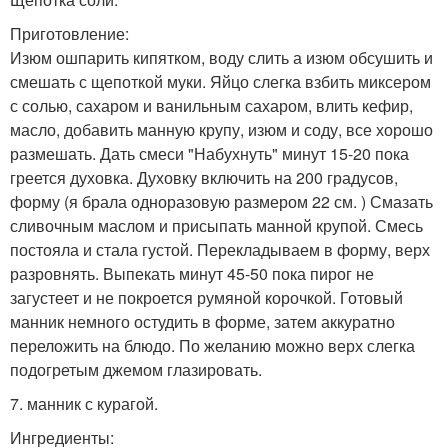
Приготовление:
Изюм ошпарить кипятком, воду слить а изюм обсушить и
смешать с щепоткой муки. Яйцо слегка взбить миксером
с солью, сахаром и ванильным сахаром, влить кефир,
масло, добавить манную крупу, изюм и соду, все хорошо
размешать. Дать смеси "Набухнуть" минут 15-20 пока
греется духовка. Духовку включить на 200 градусов,
форму (я брала одноразовую размером 22 см. ) Смазать
сливочным маслом и присыпать манной крупой. Смесь
постояла и стала густой. Перекладываем в форму, верх
разровнять. Выпекать минут 45-50 пока пирог не
загустеет и не покроется румяной корочкой. Готовый
манник немного остудить в форме, затем аккуратно
переложить на блюдо. По желанию можно верх слегка
подогретым джемом глазировать.
7. манник с курагой.
Ингредиенты: