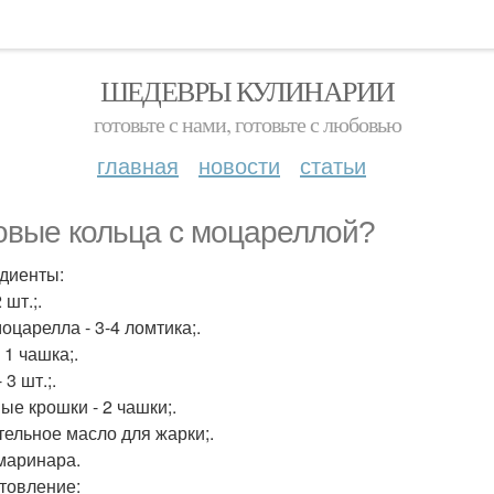
ШЕДЕВРЫ КУЛИНАРИИ
готовьте с нами, готовьте с любовью
главная
новости
статьи
овые кольца с моцареллой?
диенты:
 шт.;.
оцарелла - 3-4 ломтика;.
 1 чашка;.
 3 шт.;.
ые крошки - 2 чашки;.
тельное масло для жарки;.
маринара.
товление: