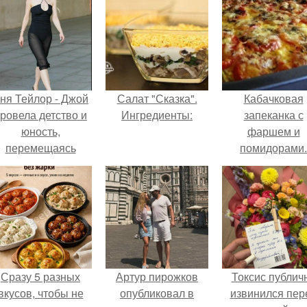
ня Тейлор - Джой
Салат "Сказка".
Кабачковая
ровела детство и
Ингредиенты:
запеканка с
юность,
фаршем и
перемещаясь
помидорами.
между двумя
совершенно
разными
культурами -
Аргентиной и
еликобританией.
Сразу 5 разных
Артур пирожков
Токсис публич
вкусов, чтобы не
опубликовал в
извинился пер