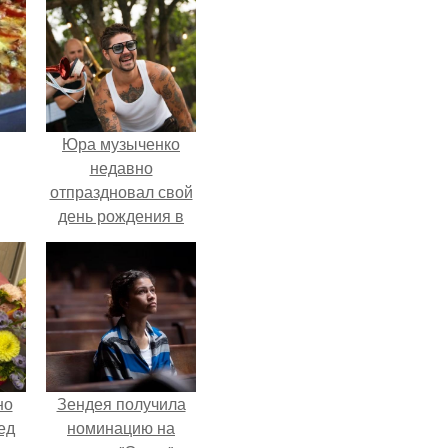
Юра музыченко
недавно
отпраздновал свой
день рождения в
кругу самых
близких и родных
людей.
но
Зендея получила
ед
номинацию на