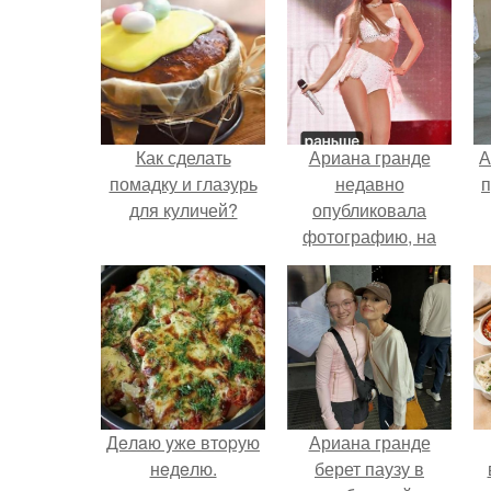
Как сделать
Ариана гранде
А
помадку и глазурь
недавно
п
для куличей?
опубликовала
фотографию, на
которой она
запечатлена вместе
с одной из своих
поклонниц.
В
Дeлaю yжe втopую
Ариана гранде
нeдeлю.
берет паузу в