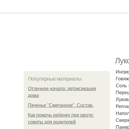
Лук
Ингре
Говяж
Популярные материалы
Соль -
Отличное начало: детоксикация
Перец 
дома
Луковы
Печенье "Сметанное". Состав.
Репча
Напол
Как помочь ребенку при рвоте:
Сверх
советы для родителей
Панир