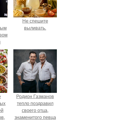
Не спешите
ным
выливать.
авом
й
го
а.
е
Родион Газманов
ных
тепло поздравил
ей
своего отца,
ов,
знаменитого певца
тся
Олега Газманова, с