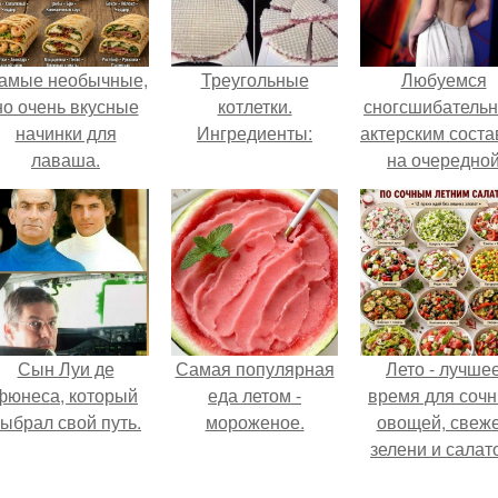
амые необычные,
Треугольные
Любуемся
но очень вкусные
котлетки.
сногсшибатель
начинки для
Ингредиенты:
актерским сост
лаваша.
на очередно
премьере ново
человека - паук
Сын Луи де
Самая популярная
Лето - лучше
фюнеса, который
еда летом -
время для соч
ыбрал свой путь.
мороженое.
овощей, свеж
зелени и салат
которые готовя