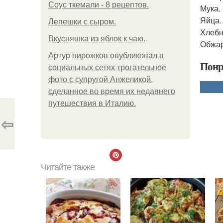
Соус ткемали - 8 рецептов.
Мука.
Яйца.
Лепешки с сыром.
Хлебн
Вкусняшка из яблок к чаю.
Обжар
Артур пирожков опубликовал в
Понр
социальных сетях трогательное
фото с супругой Анжеликой,
сделанное во время их недавнего
путешествия в Италию.
⇦
Читайте также