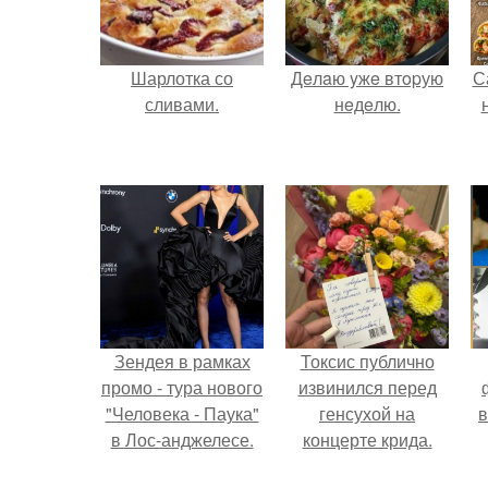
Шарлотка со
Дeлaю yжe втopую
С
сливами.
нeдeлю.
Зендея в рамках
Токсис публично
промо - тура нового
извинился перед
"Человека - Паука"
генсухой на
в
в Лос-анджелесе.
концерте крида.