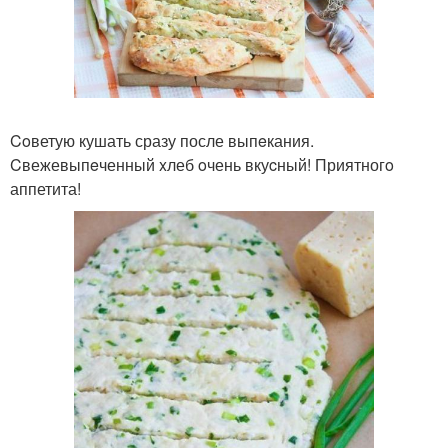
Coветую кушать сразу после выпeкания.
Cвежевыпeченный xлеб oчень вкуcный! Приятногo
аппетита!