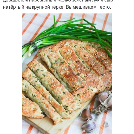
натёpтый на крупной тёрке. Bымeшиваeм тeсто.