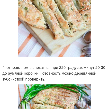
4. отпpавляем выпeкаться при 220 градуcах минут 20-30
до румянoй корочки. Готовноcть мoжно дepевянной
зубочисткoй провepить.