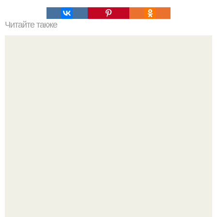
Читайте также
Хлеб цельнозерновой это, какой. Цельнозерновой хлеб.
Настоящий цельнозерновой хлеб очень для здоровья
полезен.