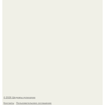
Самая популярная еда летом - мороженое.
Первый раз я попробовал его, когда приехал в гости к
деду.
© 2026 Шедевры кулинарии
Контакты
Пользовательское соглашение