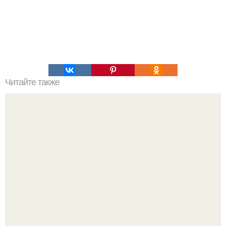
Читайте также
Украшения из карамели. Рецепт украшения из карамели
для тортов и пирожных.