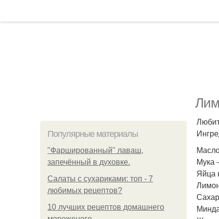
Лим
Любит
Ингре
Популярные материалы
Масло 
"Фаршированный" лаваш,
Мука -
запечённый в духовке.
Яйца к
Салаты с сухариками: топ - 7
Лимон 
любимых рецептов?
Сахар 
10 лучших рецептов домашнего
Минда
мороженого.