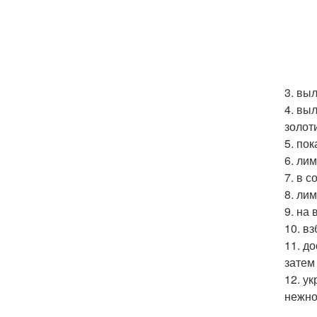
3. вы
4. вы
золот
5. по
6. ли
7. в с
8. ли
9. на
10. в
11. д
затем
12. у
нежно