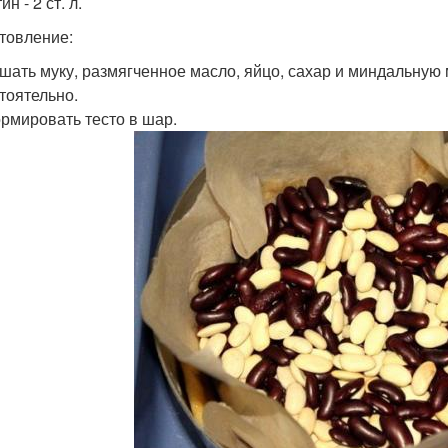
н - 2 ст. л.
товление:
ешать муку, размягченное масло, яйцо, сахар и миндальную
тоятельно.
ормировать тесто в шар.