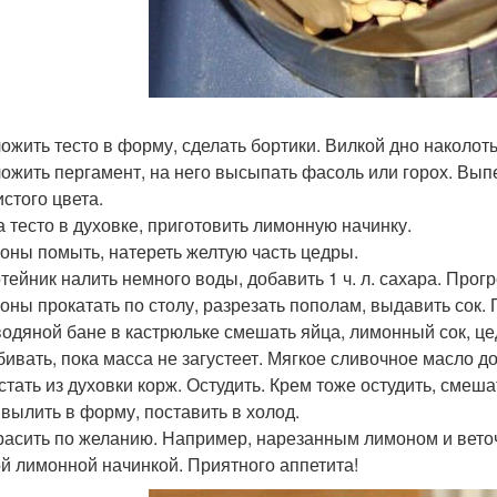
ложить тесто в форму, сделать бортики. Вилкой дно наколоть
ложить пергамент, на него высыпать фасоль или горох. Вып
истого цвета.
ка тесто в духовке, приготовить лимонную начинку.
моны помыть, натереть желтую часть цедры.
отейник налить немного воды, добавить 1 ч. л. сахара. Прогр
моны прокатать по столу, разрезать пополам, выдавить сок. 
 водяной бане в кастрюльке смешать яйца, лимонный сок, ц
збивать, пока масса не загустеет. Мягкое сливочное масло д
остать из духовки корж. Остудить. Крем тоже остудить, сме
 вылить в форму, поставить в холод.
красить по желанию. Например, нарезанным лимоном и вето
й лимонной начинкой. Приятного аппетита!