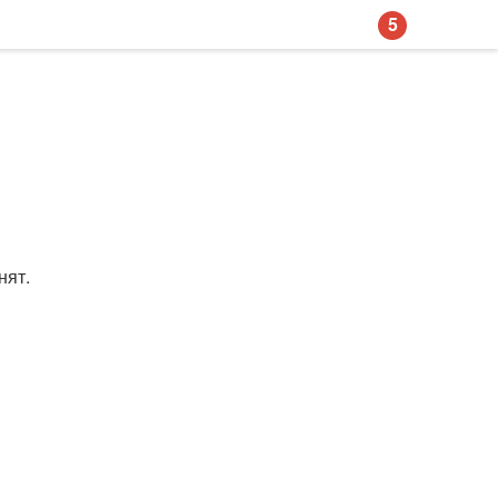
5
нят.