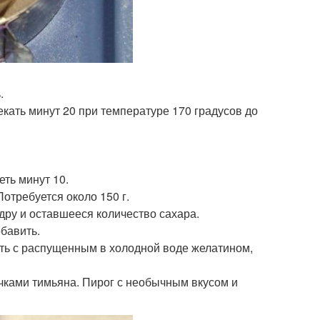
.
екать минут 20 при температуре 170 градусов до
еть минут 10.
Потребуется около 150 г.
едру и оставшееся количество сахара.
обавить.
шать с распущенным в холодной воде желатином,
чками тимьяна. Пирог с необычным вкусом и