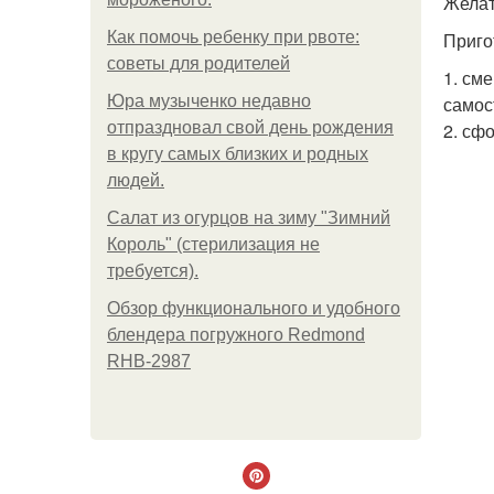
Желати
Как помочь ребенку при рвоте:
Приго
советы для родителей
1. см
Юра музыченко недавно
самос
отпраздновал свой день рождения
2. сф
в кругу самых близких и родных
людей.
Салат из огурцов на зиму "Зимний
Король" (стерилизация не
требуется).
Обзор функционального и удобного
блендера погружного Redmond
RHB-2987