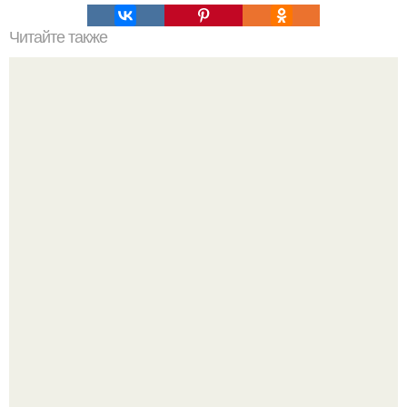
Читайте также
Хлеб цельнозерновой это, какой. Цельнозерновой хлеб.
Настоящий цельнозерновой хлеб очень для здоровья
полезен.