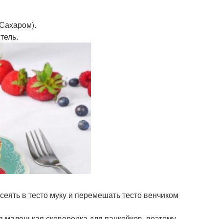
 Сахаром).
тель.
сеять в тесто муку и перемешать тесто венчиком
я маленькая сковородка для панкейков, поэтому