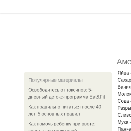
Аме
Яйца -
Сахар 
Популярные материалы
Ваниль
Освободитесь от токсинов: 5-
Молок
дневный детокс-программа Eat&Fit
Сода -
Как правильно питаться после 40
Разрых
лет: 5 основных правил
Сливоч
Мука -
Как помочь ребенку при рвоте:
Панке
советы для родителей