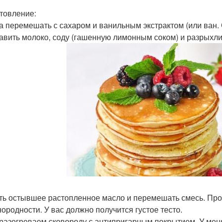
товление:
ца перемешать с сахаром и ванильным экстрактом (или ван.
бавить молоко, соду (гашенную лимонным соком) и разрыхли
ить остывшее растопленное масло и перемешать смесь. Про
нородности. У вас должно получится густое тесто.
 разогреваем сковороду с антипригарным покрытием. У мен