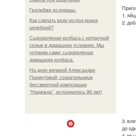
Приго
Гедлибже из курицы.
1. яй
Как сделать воду из-под крана
2. до
целебной?
Сыровяленая колбаса с нитритной
солью в домашних условиях. Мы
готовим сами: сыровяленая
домашняя колбаса.
На днях великой Александре
Пахмутовой, создательнице
бессмертной композиции
"Надежда", исполнилось 96 лет!
3. вл
до од
4. мы