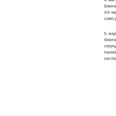
блинч
3/4 ч
само 
5. жа
блинч
секун
панке
насла