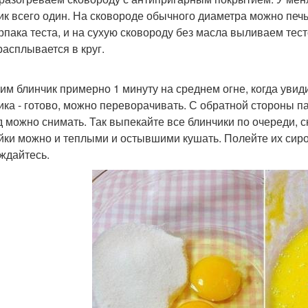
ик всего один. На сковороде обычного диаметра можно печ
ерпака теста, и на сухую сковороду без масла выливаем тес
расплывается в круг.
рим блинчик примерно 1 минуту на среднем огне, когда увид
ика - готово, можно переворачивать. С обратной стороны па
д можно снимать. Так выпекайте все блинчики по очереди, 
йки можно и теплыми и остывшими кушать. Полейте их сир
ждайтесь.