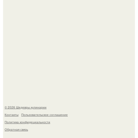
Зендея в рамках промо - тура нового "Человека - Паука"
в Лос-анджелесе.
Мария порошина показала повзрослевшую дочь.
© 2026 Шедевры кулинарии
Контакты
Пользовательское соглашение
Политика конфидециальности
Обратная связь