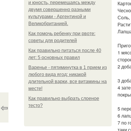
и юность, перемещаясь между
Карто
двумя совершенно разными
Чеснок
культурами - Аргентиной и
Соль, 
Великобританией.
Расти
Лапша 
Как помочь ребенку при рвоте:
советы для родителей
Приго
Как правильно питаться после 40
1 мяс
лет: 5 основных правил
сторо
2 доб
Варенье - пятиминутка в 1 прием из
любого вида ягод: никакой
3 доб
длительной варки, все витамины на
4 зат
месте!
покры
Как правильно выбрать слоеное
⇦
тесто?
5 пер
6 лап
7 по 
таки 