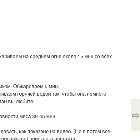
ариваем на среднем огне около 15 мин со всех
биком. Обжариваем 5 мин.
ливаем горячей водой так, чтобы она немного
ман вы любите.
⇨
вности мяса 30-45 мин.
вать, как показано на видео. (Но я потом все-
зно вкусно) приятного аппетита.