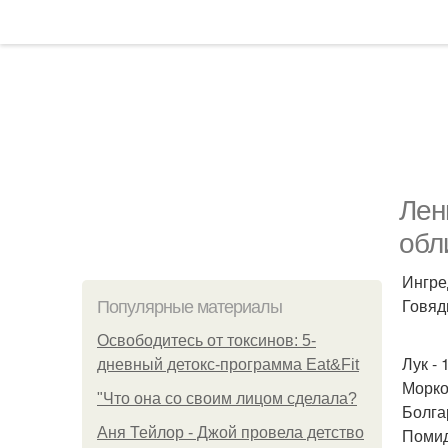
Лен
обл
Ингре
Говяди
Популярные материалы
Освободитесь от токсинов: 5-
Лук - 
дневный детокс-программа Eat&Fit
Морков
"Что она со своим лицом сделала?
Болга
Аня Тейлор - Джой провела детство
Помид