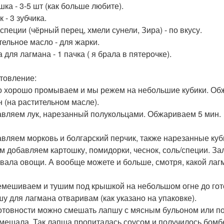
шка - 3-5 шт (как больше любите).
 - 3 зубчика.
специи (чёрный перец, хмели сунели, Зира) - по вкусу.
тельное масло - для жарки.
для лагмана - 1 пачка ( я брала в пятерочке).
товление:
о хорошо промываем и мы режем на небольшие кубики. Обж
н (на растительном масле).
авляем лук, нарезанный полукольцами. Обжариваем 5 мин.
авляем морковь и болгарский перчик, также нарезанные ку
ем добавляем картошку, помидорки, чеснок, соль/специи. За
вала овощи. А вообще можете и больше, смотря, какой лаг
емешиваем и тушим под крышкой на небольшом огне до гото
шу для лагмана отваривам (как указано на упаковке).
готовности можно смешать лапшу с мясным бульоном или пода
смешала. Так лапша пропиталась соусом и получилось бомбе