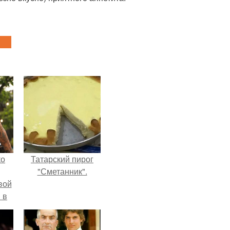
ко
Татарский пирог
"Сметанник".
вой
 в
ых