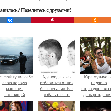
авилось? Поделитесь с друзьями!
mirchik купил себе
Аденоиды и как
Юра музычен
свою первую
избавиться от них
недавно
машину -
без операции. Как
отпраздновал с
настоящий
избавиться от
день рождения
втомобиль мечты
аденоидов без
кругу самых
для многих
операции?
близких и родн