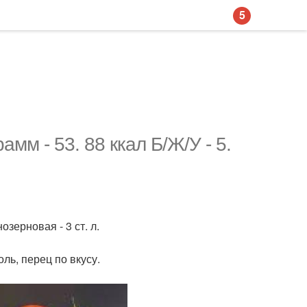
5
амм - 53. 88 ккал Б/Ж/У - 5.
озерновая - 3 ст. л.
оль, перец по вкусу.