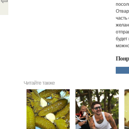
⇦
посол
Отвар
часть
желан
отпра
будет
можно
Понр
Читайте также