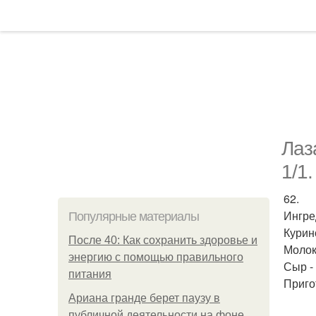
Лаз
1/1.
62.
Ингре
Популярные материалы
Курино
После 40: Как сохранить здоровье и
Молок
энергию с помощью правильного
Сыр - 
питания
Приго
Ариана гранде берет паузу в
публичной деятельности на фоне