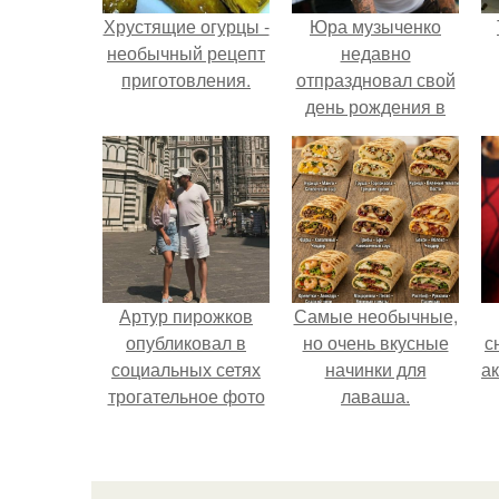
Хрустящие огурцы -
Юра музыченко
необычный рецепт
недавно
приготовления.
отпраздновал свой
день рождения в
кругу самых
близких и родных
людей.
Артур пирожков
Самые необычные,
опубликовал в
но очень вкусные
с
социальных сетях
начинки для
а
трогательное фото
лаваша.
с супругой
Анжеликой,
сделанное во