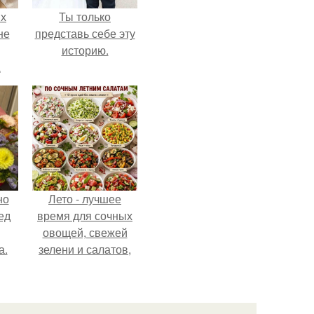
ых
Ты только
не
представь себе эту
историю.
а
но
Лето - лучшее
ед
время для сочных
овощей, свежей
а.
зелени и салатов,
которые готовятся
буквально за
несколько минут.