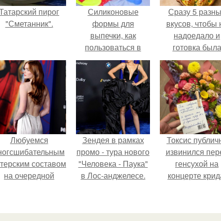
Татарский пирог
Силиконовые
Сразу 5 разн
"Сметанник".
формы для
вкусов, чтобы 
выпечки, как
надоедало и
пользоваться в
готовка был
духовке. 9 правил
проще.
использования
силиконовых
формам для
выпечки.
Любуемся
Зендея в рамках
Токсис публич
ногсшибательным
промо - тура нового
извинился пер
ктерским составом
"Человека - Паука"
генсухой на
на очередной
в Лос-анджелесе.
концерте крид
премьере нового
человека - паука.