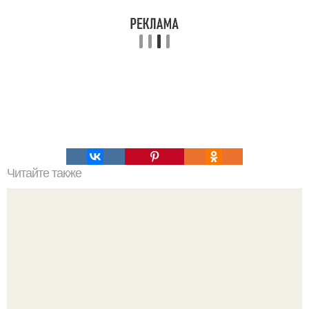
Читайте также
Рулетики из куриной грудки в сырном соусе.