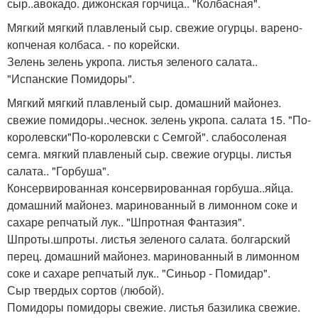
сыр..авокадо. дижонская горчица.. "Колбасная".
Мягкий мягкий плавленый сыр. свежие огурцы. варено-
копченая колбаса. - по корейски.
Зелень зелень укропа. листья зеленого салата..
"Испанские Помидоры".
Мягкий мягкий плавленый сыр. домашний майонез.
свежие помидоры..чеснок. зелень укропа. салата 15. "По-
королевски"По-королевски с Семгой". слабосоленая
семга. мягкий плавленый сыр. свежие огурцы. листья
салата.. "Горбуша".
Консервированная консервированная горбуша..яйца.
домашний майонез. маринованный в лимонном соке и
сахаре репчатый лук.. "Шпротная Фантазия".
Шпроты.шпроты. листья зеленого салата. болгарский
перец. домашний майонез. маринованный в лимонном
соке и сахаре репчатый лук.. "Синьор - Помидар".
Сыр твердых сортов (любой).
Помидоры помидоры свежие. листья базилика свежие.