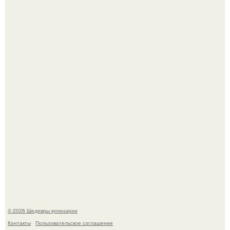
Первый раз я попробовал его, когда приехал в гости к
деду.
Этот рецепт с первого раза даже у новичков получается.
© 2026 Шедевры кулинарии
Контакты
Пользовательское соглашение