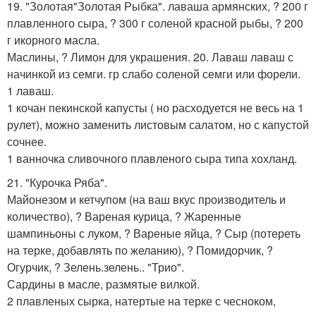
19. "Золотая"Золотая Рыбка". лаваша армянских, ? 200 г
плавленного сыра, ? 300 г соленой красной рыбы, ? 200
г икорного масла.
Маслины, ? Лимон для украшения. 20. Лаваш лаваш с
начинкой из семги. гр слабо соленой семги или форели.
1 лаваш.
1 кочан пекинской капусты ( но расходуется не весь на 1
рулет), можно заменить листовым салатом, но с капустой
сочнее.
1 ванночка сливочного плавленого сыра типа хохланд.
21. "Курочка Ряба".
Майонезом и кетчупом (на ваш вкус производитель и
количество), ? Вареная курица, ? Жаренные
шампиньоны с луком, ? Вареные яйца, ? Сыр (потереть
на терке, добавлять по желанию), ? Помидорчик, ?
Огурчик, ? Зелень.зелень.. "Трио".
Сардины в масле, размятые вилкой.
2 плавленых сырка, натертые на терке с чесноком,