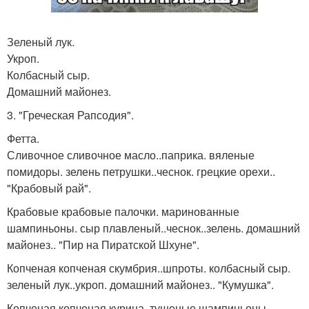
Зеленый лук.
Укроп.
Колбасный сыр.
Домашний майонез.
3. "Греческая Рапсодия".
Фетта.
Сливочное сливочное масло..паприка. вяленые
помидоры. зелень петрушки..чеснок. грецкие орехи..
"Крабовый рай".
Крабовые крабовые палочки. маринованные
шампиньоны. сыр плавленый..чеснок..зелень. домашний
майонез.. "Пир на Пиратской Шхуне".
Копченая копченая скумбрия..шпроты. колбасный сыр.
зеленый лук..укроп. домашний майонез.. "Кумушка".
Копченая копченая курица. тушеные шампиньоны.