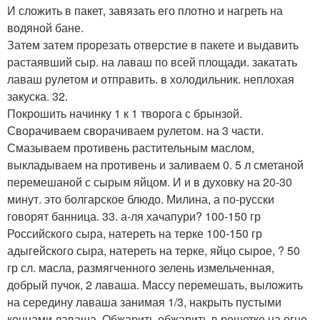
И сложить в пакет, завязать его плотно и нагреть на
водяной бане.
Затем затем прорезать отверстие в пакете и выдавить
растаявший сыр. на лаваш по всей площади. закатать
лаваш рулетом и отправить. в холодильник. неплохая
закуска. 32.
Покрошить начинку 1 к 1 творога с брынзой.
Сворачиваем сворачиваем рулетом. на 3 части.
Смазываем противень растительным маслом,
выкладываем на противень и заливаем 0. 5 л сметаной
перемешаной с сырым яйцом. И и в духовку на 20-30
минут. это болгарское блюдо. Милина, а по-русски
говорят банница. 33. а-ля хачапури? 100-150 гр
Российского сыра, натереть на терке 100-150 гр
адыгейского сыра, натереть на терке, яйцо сырое, ? 50
гр сл. масла, размягченного зелень измельченная,
добрый пучок, 2 лаваша. Массу перемешать, выложить
на середину лаваша занимая 1/3, накрыть пустыми
концами лаваша. Обжарить обжарить в решетке на огне.