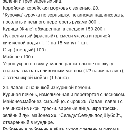
зелени и трех вареных яиц.
Корейская корейская морковь с зеленью. 23.
"Курочка"курочка по зернышку. пекинская нашинковать,
посолить и немного перетереть руками 300 г.
Курица (Филе) обжаренная в специях 150-200 г.
Лук репчатый (красный) в смеси уксуса и горячей
кипяченой воды (1: 1) на 15 минут 1 шт.
Сыр (твердый) 100 г.
Майонез 100 г.
Укроп укроп по вкусу. масло растительное по вкусу.
сначала смазать сливочным маслом (1/2 пачки на лист),
а затем икрой мойвы (1 банка).
24. лаваш с начинкой из куриной печени.
Куриная печень, измельченная и перетертая с чесноком.
Майонез.майонез..сыр..яйцо. сырок 25. Лаваш лаваш с
начинкой из икры трески. варёные яйца. икра трески.
зелёный лук. майонез 26. "Сельдь"Сельдь под Шубой".,
отваренный в мундире.
Рубленные рубленные яйца. укроп с зеленым луком и