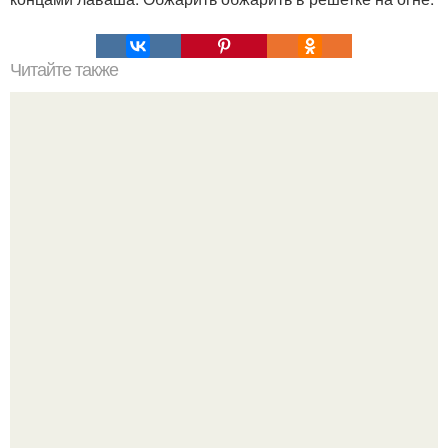
Читайте также
Помидоры от которых вся моя семья просто без ума!
Кабачковая запеканка с фаршем и помидорами.